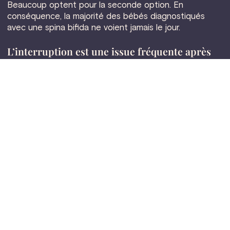
Beaucoup optent pour la seconde option. En
conséquence, la majorité des bébés diagnostiqués
avec une spina bifida ne voient jamais le jour.
L’interruption est une issue fréquente après
diagnostic
Prévalence médiane de l'interruption en Europe après
détection prénatale de spina bifida